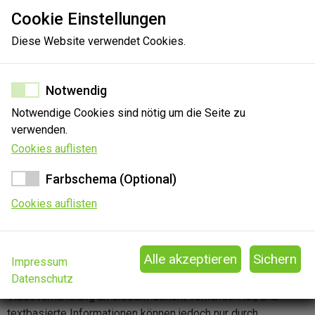
Cookie Einstellungen
Diese Website verwendet Cookies.
100%
Notwendig
Notwendige Cookies sind nötig um die Seite zu
verwenden.
Cookies auflisten
Farbschema (Optional)
Cookies auflisten
Impressum
Sie können Ihre Erkenntnisse zu diesem Gericht gerne
Datenschutz
mitteilen. Die Angabe, ob die technische Ausstattung für eine
Videoverhandlung an diesem Gericht vorhanden ist, und
textbasierte Informationen können jedoch nur durch