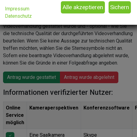
textbasierte Informationen können jedoch nur durch
Impressum
verifizierte Nutzer:innen abgegeben werden. Ohne einen
Datenschutz
Account können Sie mitteilen, ob Ihnen eine
Videoverhandlung gestattet wurde und - optional - wie Sie
die technische Qualität der durchgeführten Videoverhandlung
beurteilen. Wenn Sie keine Aussage zur technischen Qualität
treffen möchten, wählen Sie die Sternesymbole nicht an.
Sofern eine beantragte Videoverhandlung abgelehnt wurde,
können Sie die Gründe in einer Folgeabfrage angeben.
Antrag wurde gestattet
Antrag wurde abgelehnt
Informationen verifizierter Nutzer:
Online
Kameraperspektiven
Konferenzsoftware
Service
möglich
Eine Saalkamera
Skype