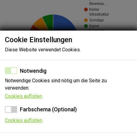
Beweisa…
Keine
Infrastruktur
Sonstige
Keine
Begründ…
Cookie Einstellungen
Diese Website verwendet Cookies.
81.5%
Notwendig
Notwendige Cookies sind nötig um die Seite zu
verwenden.
Cookies auflisten
Farbschema (Optional)
Sie können Ihre Erkenntnisse zu diesem Gericht gerne
Cookies auflisten
mitteilen. Die Angabe, ob die technische Ausstattung für eine
Videoverhandlung an diesem Gericht vorhanden ist, und