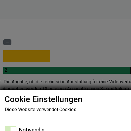
.
.
2
n. Die Angabe, ob die technische Ausstattung für eine Videoverh
en abgegeben werden. Ohne einen Account können Sie mitteilen, o
ndlung beurteilen. Wenn Sie keine Aussage zur technischen Quali
Cookie Einstellungen
nen Sie die Gründe in einer Folgeabfrage angeben.
Diese Website verwendet Cookies.
Notwendig