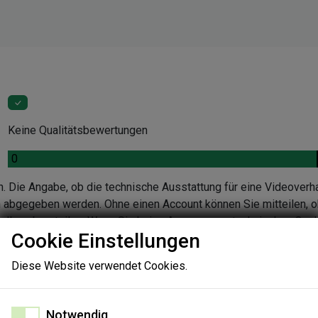
Keine Qualitätsbewertungen
.
0
n. Die Angabe, ob die technische Ausstattung für eine Videoverh
en abgegeben werden. Ohne einen Account können Sie mitteilen, o
ndlung beurteilen. Wenn Sie keine Aussage zur technischen Quali
Cookie Einstellungen
nen Sie die Gründe in einer Folgeabfrage angeben.
Diese Website verwendet Cookies.
Notwendig