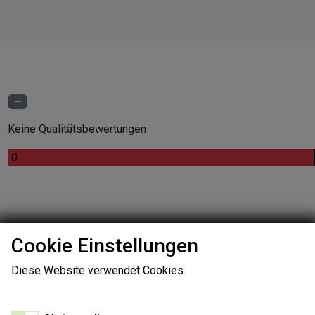
Keine Qualitätsbewertungen
.
.
0
Cookie Einstellungen
Keine Infr
Keine Be
Diese Website verwendet Cookies.