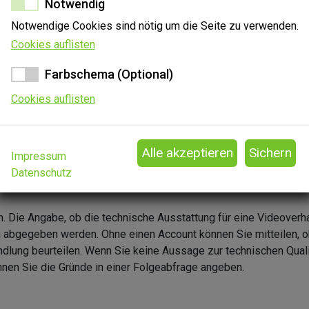
Notwendig
Notwendige Cookies sind nötig um die Seite zu verwenden.
50%
Cookies auflisten
Farbschema (Optional)
Cookies auflisten
Impressum
Datenschutz
n. Die Angabe, ob die technische Ausstattung für eine Videoverh
en abgegeben werden. Ohne einen Account können Sie mitteilen, o
ndlung beurteilen. Wenn Sie keine Aussage zur technischen Quali
nen Sie die Gründe in einer Folgeabfrage angeben.