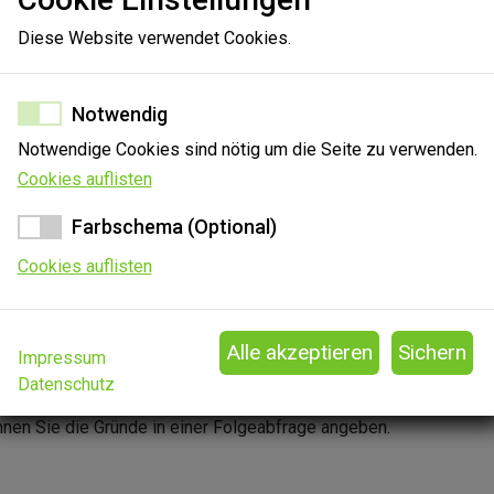
Diese Website verwendet Cookies.
100%
Notwendig
Notwendige Cookies sind nötig um die Seite zu verwenden.
Cookies auflisten
Farbschema (Optional)
Cookies auflisten
n. Die Angabe, ob die technische Ausstattung für eine Videoverh
Impressum
en abgegeben werden. Ohne einen Account können Sie mitteilen, o
Datenschutz
ndlung beurteilen. Wenn Sie keine Aussage zur technischen Quali
nen Sie die Gründe in einer Folgeabfrage angeben.