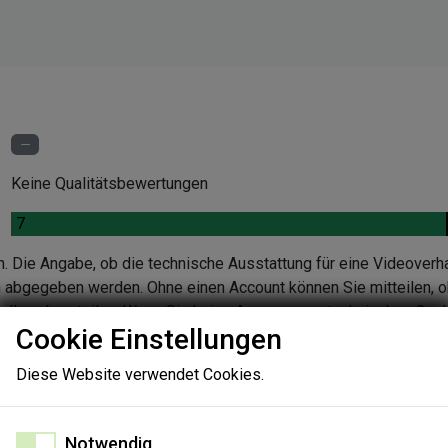
Keine Qualitätsbewertungen
.
7
n. Die Angabe, ob die technische Ausstattung für eine Videoverh
en abgegeben werden. Ohne einen Account können Sie mitteilen, o
ndlung beurteilen. Wenn Sie keine Aussage zur technischen Quali
Cookie Einstellungen
nen Sie die Gründe in einer Folgeabfrage angeben.
Diese Website verwendet Cookies.
Notwendig