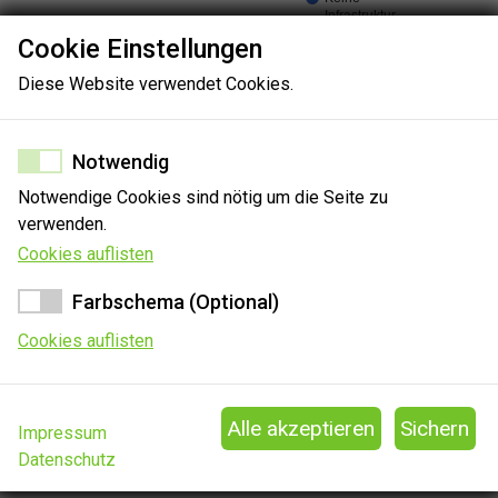
Infrastruktur
Cookie Einstellungen
Diese Website verwendet Cookies.
Notwendig
100%
Notwendige Cookies sind nötig um die Seite zu
verwenden.
Cookies auflisten
Farbschema (Optional)
Cookies auflisten
Impressum
Sie können Ihre Erkenntnisse zu diesem Gericht gerne
Datenschutz
mitteilen. Die Angabe, ob die technische Ausstattung für eine