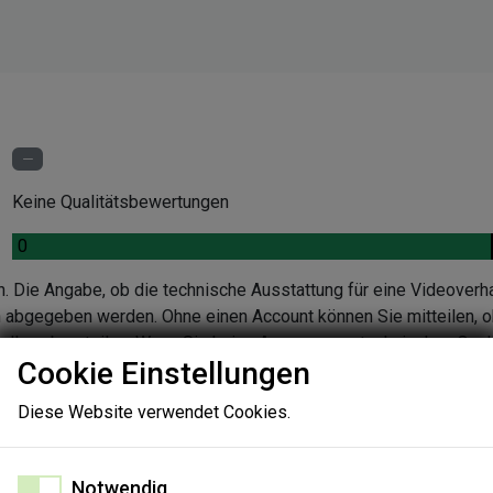
Keine Qualitätsbewertungen
.
0
n. Die Angabe, ob die technische Ausstattung für eine Videoverh
en abgegeben werden. Ohne einen Account können Sie mitteilen, o
ndlung beurteilen. Wenn Sie keine Aussage zur technischen Quali
Cookie Einstellungen
nen Sie die Gründe in einer Folgeabfrage angeben.
Diese Website verwendet Cookies.
Notwendig