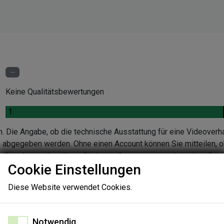
Keine Qualitätsbewertungen
.
1
n. Die Angabe, ob die technische Ausstattung für eine Videoverh
en abgegeben werden. Ohne einen Account können Sie mitteilen, o
ndlung beurteilen. Wenn Sie keine Aussage zur technischen Quali
Cookie Einstellungen
nen Sie die Gründe in einer Folgeabfrage angeben.
Diese Website verwendet Cookies.
Notwendig