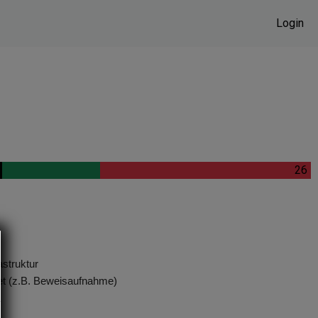
Login
.
.
26
astruktur
t (z.B. Beweisaufnahme)