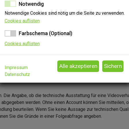
Notwendig
42.3%
Notwendige Cookies sind nötig um die Seite zu verwenden.
Cookies auflisten
Farbschema (Optional)
Cookies auflisten
Impressum
Datenschutz
n. Die Angabe, ob die technische Ausstattung für eine Videoverh
en abgegeben werden. Ohne einen Account können Sie mitteilen, o
ndlung beurteilen. Wenn Sie keine Aussage zur technischen Quali
nen Sie die Gründe in einer Folgeabfrage angeben.