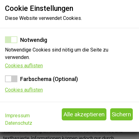
Infrastruktur
Cookie Einstellungen
Keine
Begründ…
Diese Website verwendet Cookies.
Ungeeignet
(z.B.
33.3%
Beweisa…
36.4%
Sonstige
Notwendig
Notwendige Cookies sind nötig um die Seite zu
21.2%
verwenden.
Cookies auflisten
Farbschema (Optional)
Cookies auflisten
Impressum
Sie können Ihre Erkenntnisse zu diesem Gericht gerne
Datenschutz
mitteilen. Die Angabe, ob die technische Ausstattung für eine
Videoverhandlung an diesem Gericht vorhanden ist, und
textbasierte Informationen können jedoch nur durch