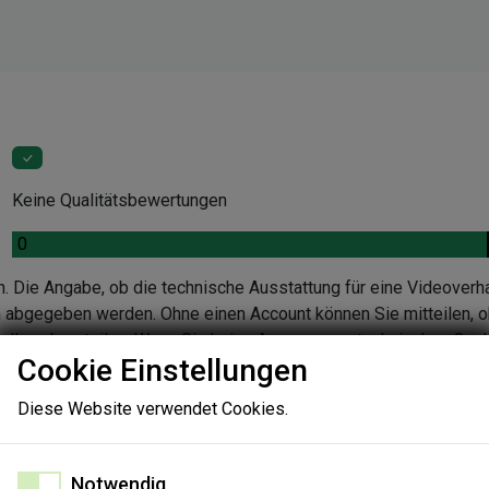
Keine Qualitätsbewertungen
.
0
n. Die Angabe, ob die technische Ausstattung für eine Videoverh
en abgegeben werden. Ohne einen Account können Sie mitteilen, o
ndlung beurteilen. Wenn Sie keine Aussage zur technischen Quali
Cookie Einstellungen
nen Sie die Gründe in einer Folgeabfrage angeben.
Diese Website verwendet Cookies.
Notwendig