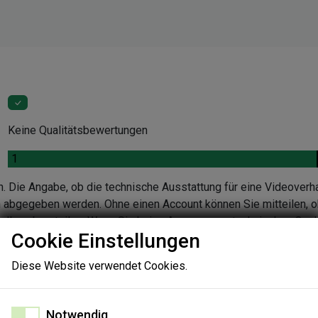
Keine Qualitätsbewertungen
.
1
n. Die Angabe, ob die technische Ausstattung für eine Videoverh
en abgegeben werden. Ohne einen Account können Sie mitteilen, o
ndlung beurteilen. Wenn Sie keine Aussage zur technischen Quali
Cookie Einstellungen
nen Sie die Gründe in einer Folgeabfrage angeben.
Diese Website verwendet Cookies.
Notwendig