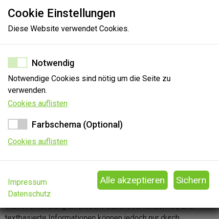
Cookie Einstellungen
Diese Website verwendet Cookies.
100%
Notwendig
Notwendige Cookies sind nötig um die Seite zu
verwenden.
Cookies auflisten
Farbschema (Optional)
Cookies auflisten
Impressum
Sie können Ihre Erkenntnisse zu diesem Gericht gerne
Datenschutz
mitteilen. Die Angabe, ob die technische Ausstattung für eine
Videoverhandlung an diesem Gericht vorhanden ist, und
textbasierte Informationen können jedoch nur durch