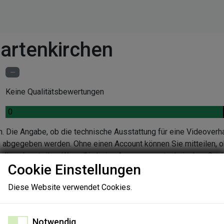
artenkirchen
Keine Qualitätsbewertungen
.
0
n. Die Angabe, ob die technische Ausstattung für eine Videoverh
en abgegeben werden. Ohne einen Account können Sie mitteilen, o
ndlung beurteilen. Wenn Sie keine Aussage zur technischen Quali
Cookie Einstellungen
nen Sie die Gründe in einer Folgeabfrage angeben.
Diese Website verwendet Cookies.
Notwendig