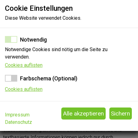
Cookie Einstellungen
Diese Website verwendet Cookies.
100%
Notwendig
Notwendige Cookies sind nötig um die Seite zu
verwenden.
Cookies auflisten
Farbschema (Optional)
Cookies auflisten
Impressum
Sie können Ihre Erkenntnisse zu diesem Gericht gerne
Datenschutz
mitteilen. Die Angabe, ob die technische Ausstattung für eine
Videoverhandlung an diesem Gericht vorhanden ist, und
textbasierte Informationen können jedoch nur durch