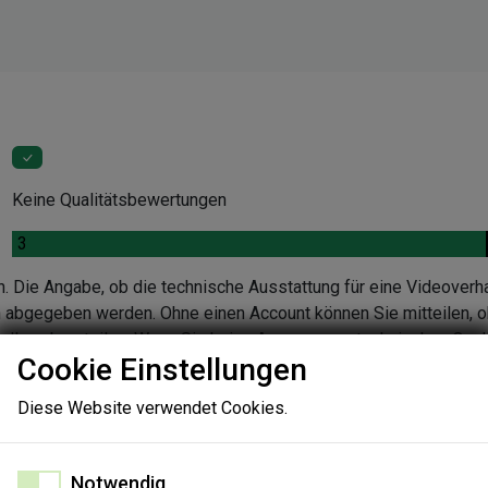
Keine Qualitätsbewertungen
.
3
n. Die Angabe, ob die technische Ausstattung für eine Videoverh
en abgegeben werden. Ohne einen Account können Sie mitteilen, o
ndlung beurteilen. Wenn Sie keine Aussage zur technischen Quali
Cookie Einstellungen
nen Sie die Gründe in einer Folgeabfrage angeben.
Diese Website verwendet Cookies.
Notwendig