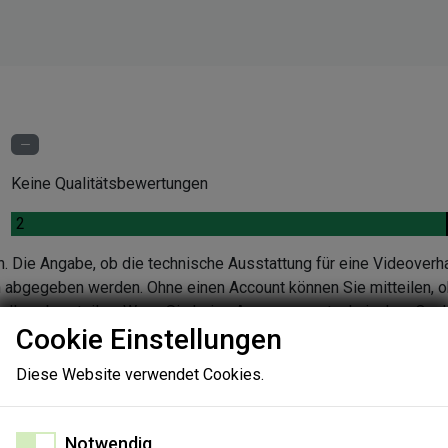
Keine Qualitätsbewertungen
.
2
n. Die Angabe, ob die technische Ausstattung für eine Videoverh
en abgegeben werden. Ohne einen Account können Sie mitteilen, o
ndlung beurteilen. Wenn Sie keine Aussage zur technischen Quali
Cookie Einstellungen
nen Sie die Gründe in einer Folgeabfrage angeben.
Diese Website verwendet Cookies.
Notwendig