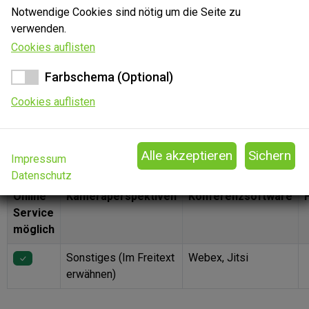
Videoverhandlung gestattet wurde und - optional - wie Sie
Notwendige Cookies sind nötig um die Seite zu
die technische Qualität der durchgeführten Videoverhandlung
verwenden.
beurteilen. Wenn Sie keine Aussage zur technischen Qualität
Cookies auflisten
treffen möchten, wählen Sie die Sternesymbole nicht an.
Farbschema (Optional)
Sofern eine beantragte Videoverhandlung abgelehnt wurde,
können Sie die Gründe in einer Folgeabfrage angeben.
Cookies auflisten
Antrag wurde gestattet
Antrag wurde abgelehnt
Informationen verifizierter Nutzer:
Impressum
Datenschutz
Online
Kameraperspektiven
Konferenzsoftware
Service
möglich
Sonstiges (Im Freitext
Webex, Jitsi
erwähnen)