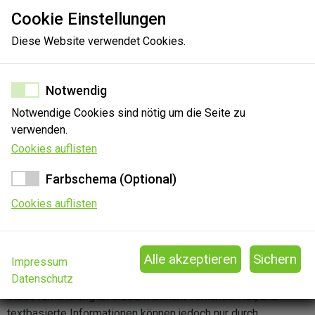
Cookie Einstellungen
Diese Website verwendet Cookies.
100%
Notwendig
Notwendige Cookies sind nötig um die Seite zu
verwenden.
Cookies auflisten
Farbschema (Optional)
Cookies auflisten
Impressum
Sie können Ihre Erkenntnisse zu diesem Gericht gerne
Datenschutz
mitteilen. Die Angabe, ob die technische Ausstattung für eine
Videoverhandlung an diesem Gericht vorhanden ist, und
textbasierte Informationen können jedoch nur durch